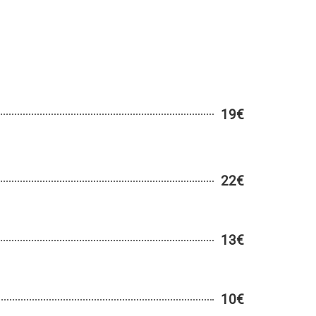
19€
22€
13€
10€