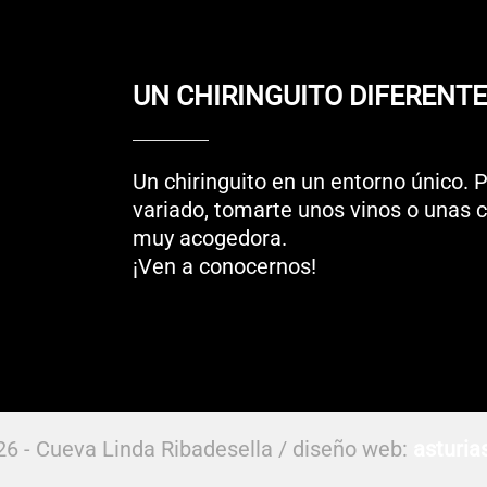
UN CHIRINGUITO DIFERENTE
Un chiringuito en un entorno único. P
variado, tomarte unos vinos o unas 
muy acogedora.
¡Ven a conocernos!
26 -
Cueva Linda Ribadesella
/ diseño web:
asturia