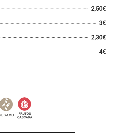
2,50€
3€
2,30€
4€