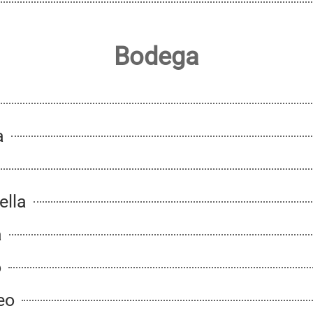
Bodega
a
ella
a
o
teo