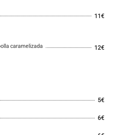
11€
bolla caramelizada
12€
5€
6€