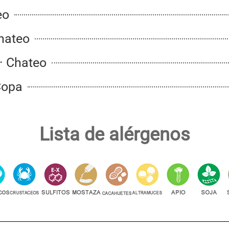
eo
Chateo
·· Chateo
 Copa
Lista de alérgenos